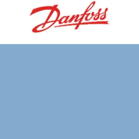
Contact us
Feel free to contact us with a project proposal, quote or estimation,
or simply to say hello. Here’s our contact info.