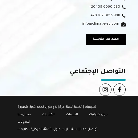
+20 109 6060 690
+20 102 0016 998
info@climake-eg.com
احصل على مقايسة
التواصل الإجتماعي
كلايميك | أنظمة تدفئة مركزية وحلول تحكم ذكية متطورة
حول كلايميك
الخدمات
المنتجات
مشاريعنا
المدونات
تواصل معنا | استشارات حلول التدفئة المركزية – كلايمك