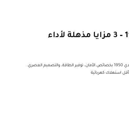
سخان ميدي 1950 – 3 مزايا مذهلة لأداء
اكتشف سخان التخزين السطحي ميدي 1950 بخصائص الأمان، توفير الطاقة، والتصميم العصري.
 بأقل استهلاك كهربائية