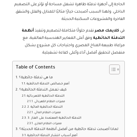
الحاجة إلى أجهزة تدفئة ظاهرة تشغل مساحة أو تؤثر على التصميم
الداخلي. ولهذا السبب أصبحت خيارًا مثاليًا للمنازل والفلل والشقق
الفاخرة والمشروعات السكنية الحديثة.
في
كلايمك مصر
نقدم حلولًا متكاملة لتصميم وتنفيذ
أنظمة
التدفئة الحائطية
وفق أعلى المعايير الهندسية العالمية، مع
مراعاة طبيعة المناخ المصري واحتياجات كل مشروع بشكل
منفصل لتحقيق أفضل أداء وأعلى كفاءة تشغيلية.
Table of Contents
ما هي تدفئة حائطية؟
أهم خصائص التدفئة الحائطية
كيف تعمل التدفئة الحائطية؟
التدفئة الحائطية الكهربائية
مميزات النظام الكهربائي
2. التدفئة الحائطية المائية
مميزات النظام المائي
3. التدفئة الحائطية المعتمدة على الغاز
مميزات النظام الغازي
لماذا أصبحت تدفئة حائطية من أفضل أنظمة التدفئة الحديثة؟
أهم أسباب انتشار التدفئة الحائطية