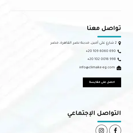
تواصل معنا
2 شارع علي أمين, مدينة نصر, القاهرة، مصر
+20 109 6060 690
+20 102 0016 998
info@climake-eg.com
احصل على مقايسة
التواصل الإجتماعي