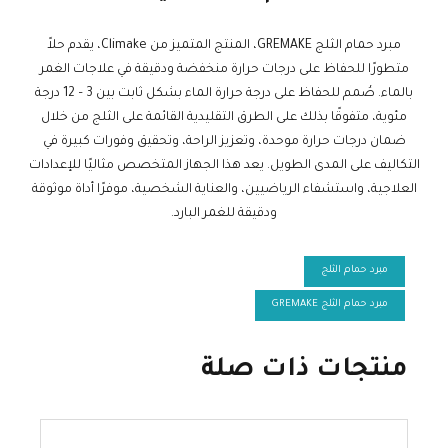
مبرد حمام الثلج GREMAKE، المنتج المتميز من Climake، يقدم حلاً
متطورًا للحفاظ على درجات حرارة منخفضة ودقيقة في علاجات الغمر
بالماء. صُمم للحفاظ على درجة حرارة الماء بشكل ثابت بين 3 – 12 درجة
مئوية، متفوقًا بذلك على الطرق التقليدية القائمة على الثلج من خلال
ضمان درجات حرارة موحدة، وتعزيز الراحة، وتحقيق وفورات كبيرة في
التكاليف على المدى الطويل. يعد هذا الجهاز المتخصص مثاليًا للإعدادات
العلاجية، واستشفاء الرياضيين، والعناية الشخصية، موفرًا أداة موثوقة
ودقيقة للغمر البارد.
مبرد حمام الثلج
مبرد حمام الثلج GREMAKE
منتجات ذات صلة