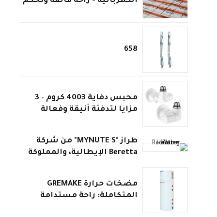
الكهربائية - راحة فائقة وتحكم
ذكي
658
محبس دفاية 4003 كروم – 3
مزايا لتدفئة أنيقة وفعالة
طراز "MYNUTE S" من شركة
Beretta الإيطالية، والمملوكة
لشركة Carrier الأمريكية
مضخات حرارة GREMAKE
المتكاملة: راحة مستدامة
وتوفير استثنائي للمنازل بمصر