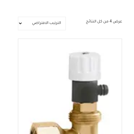
عرض ⁦4⁩ من كل النتائج