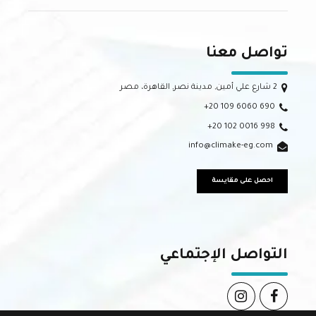
تواصل معنا
2 شارع علي أمين, مدينة نصر, القاهرة، مصر
+20 109 6060 690
+20 102 0016 998
info@climake-eg.com
احصل على مقايسة
التواصل الإجتماعي