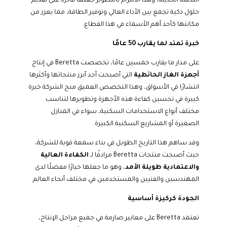
التدفئة الحديثة، وهذا الالتزام بالتطوير جعلها قادرة على تقديم
حلول ذكية تجمع بين الأداء العالي وتوفير الطاقة، مما يعزز من
مكانتها كأحد أهم الأسماء في هذا القطاع.
خبرة تمتد لما يقارب 50 عامًا
على مدار ما يقارب خمسين عامًا، تخصصت Beretta في إنتاج
أجهزة الغاز الحائطية
التي أصبحت أحد أبرز منتجاتها وأكثرها
انتشارًا في الأسواق، وهذا التخصص العميق منح الشركة خبرة
كبيرة في تحسين كفاءة هذه الأجهزة وتطويرها لتناسب
مختلف أنواع الاستخدامات السكنية، سواء في المنازل
الصغيرة أو المشاريع السكنية الكبيرة.
وقد ساهم هذا التاريخ الطويل في بناء سمعة قوية للشركة،
حيث أصبحت منتجات Beretta مرادفًا لـ
الكفاءة العالية
والاعتمادية طويلة الأمد
، وهو ما جعلها خيارًا مفضلًا لدى
المهندسين والفنيين والمستخدمين في مختلف أنحاء العالم.
الجودة كركيزة أساسية
تعتمد Beretta على معايير صارمة في جميع مراحل الإنتاج،