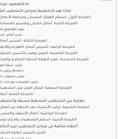
ما المقصود بمر
لماذا يعد التخطيط لمراحل التشطيب أمرًا 
المرحلة الأولى: استلام الهيكل الخرساني ومراجعة الأعمال 
المرحلة الثانية: أعمال المباني وتقسيم المساحات
تنفيذ القواطيع الد
تحديد أماكن الخ
المرحلة الثالثة: تأسيس أعما
المرحلة الرابعة: تأسيس أعمال الكهرباء والأنظ
المرحلة الخامسة: أفضل توقيت لتأسيس التدفئة 
المرحلة السادسة: تنفيذ أنظمة التدفئة المركزية والميا
تركيب شبكة المو
تركيب الغلاية (Boiler)
تركيب مجمعات الت
تركيب المضخات ووحدات ال
المرحلة السابعة: أعمال العزل قبل التشطيبات
المرحلة الثامنة: أعما
مقارنة بين التشطيب المخطط مسبقًا والتشطيب
المرحلة التاسعة: تركيب الأرضيات بعد الانتهاء من أعما
المرحلة العاشرة: أعمال الأسقف والجبس و
المرحلة الأخيرة: استلام التشطيبات واختبار جمي
أخطاء شائعة في مراحل التشطيب تزيد التكل
تأجيل تأسيس أنظمة التدفئة 