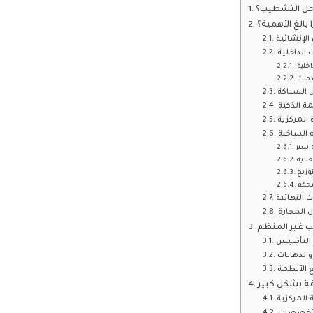
احل التشطيب؟
بالغ الأهمية؟
الإنشائية
 الداخلية
اخلية
دمات
ل السباكة
مة الذكية
المركزية
ه الساخنة
اسير
وزيع
تحكم
 النهائية
ل المحارة
 غير المنظم
ل التأسيس
الدهانات
ع الأنظمة
فة بشكل كبير
المركزية