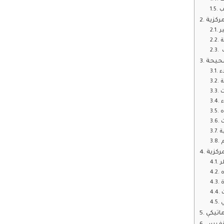
ب
ركزية
ر
ة
صحيحة
ء
ة
ت
ء
ه
ت
ة
م
ركزية
ر
ة
ي
اتيكي