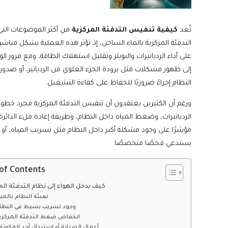
تُعد
كيفية تنفيس التدفئة المركزية
من أكثر الموضوعات التي
التدفئة المركزية بالماء الساخن، إذ تؤثر هذه العملية بشكل مباشر
على أداء الردياتيرات والبويلر وتقليل استهلاك الطاقة، ومع مرور 
إلى ظهور مشكلات مثل برودة الجزء العلوي من الردياتير، أو صدو
النظام إجراءً ضروريًا للحفاظ على كفاءة التشغيل.
ورغم أن الكثيرين يعتقدون أن تنفيس التدفئة المركزية مجرد خطو
الردياتيرات، وضغط المياه داخل النظام، وطريقة إعادة ملء الدائرة 
مؤشرًا على وجود مشكلة أكبر داخل النظام مثل تسريب المياه، أو
يستدعي فحصًا متخصصًا.
of Contents
كيف يدخل الهواء إلى نظام التدفئة الم
تعبئة النظام بالمي
وجود تسريب بسيط في النظا
انخفاض ضغط التدفئة المركزي
أعمال الصيانة أو استبدال أحد المكونا