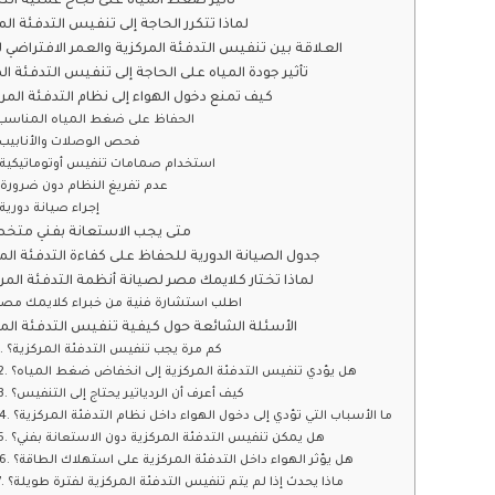
تأثير ضغط المياه على نجاح عملية ال
لماذا تتكرر الحاجة إلى تنفيس التدفئة الم
العلاقة بين تنفيس التدفئة المركزية والعمر الافتراضي ل
تأثير جودة المياه على الحاجة إلى تنفيس التدفئة ال
كيف تمنع دخول الهواء إلى نظام التدفئة المر
الحفاظ على ضغط المياه المناسب
فحص الوصلات والأنابيب
استخدام صمامات تنفيس أوتوماتيكية
عدم تفريغ النظام دون ضرورة
إجراء صيانة دورية
متى يجب الاستعانة بفني مت
جدول الصيانة الدورية للحفاظ على كفاءة التدفئة الم
لماذا تختار كلايمك مصر لصيانة أنظمة التدفئة المر
اطلب استشارة فنية من خبراء كلايمك مصر
الأسئلة الشائعة حول كيفية تنفيس التدفئة المر
1. كم مرة يجب تنفيس التدفئة المركزية؟
2. هل يؤدي تنفيس التدفئة المركزية إلى انخفاض ضغط المياه؟
3. كيف أعرف أن الردياتير يحتاج إلى التنفيس؟
4. ما الأسباب التي تؤدي إلى دخول الهواء داخل نظام التدفئة المركزية؟
5. هل يمكن تنفيس التدفئة المركزية دون الاستعانة بفني؟
6. هل يؤثر الهواء داخل التدفئة المركزية على استهلاك الطاقة؟
7. ماذا يحدث إذا لم يتم تنفيس التدفئة المركزية لفترة طويلة؟