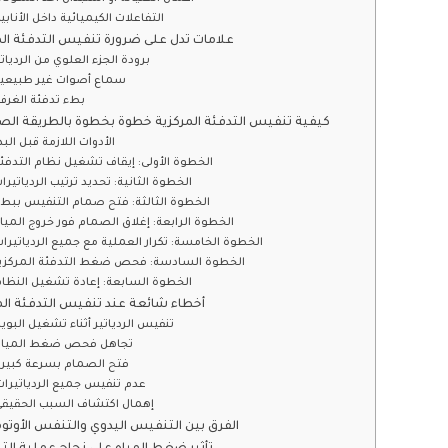
التفاعلات الكيميائية داخل الأنابي
علامات تدل على ضرورة تنفيس التدفئة الم
برودة الجزء العلوي من الردياتي
سماع أصوات غير طبيعي
بطء تدفئة الغرف
كيفية تنفيس التدفئة المركزية خطوة بخطوة بالطريقة ال
الأدوات اللازمة قبل البد
الخطوة الأولى: إيقاف تشغيل نظام التدفئ
الخطوة الثانية: تحديد ترتيب الردياتيرا
الخطوة الثالثة: فتح صمام التنفيس ببط
الخطوة الرابعة: إغلاق الصمام فور خروج الميا
الخطوة الخامسة: تكرار العملية مع جميع الردياتيرا
الخطوة السادسة: فحص ضغط التدفئة المركزي
الخطوة السابعة: إعادة تشغيل النظا
أخطاء شائعة عند تنفيس التدفئة الم
تنفيس الردياتير أثناء تشغيل البويل
تجاهل فحص ضغط المياه
فتح الصمام بسرعة كبير
عدم تنفيس جميع الردياتيرات
إهمال اكتشاف السبب الحقيق
الفرق بين التنفيس اليدوي والتنفس الأوتوم