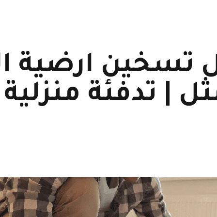
عل تسخين ارضية ا
الأمثل | تدفئة منزل