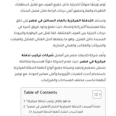
توفر توزيعًا متوازنًا للحرارة داخل جميع الغرف مع تقليل استهلاك
الكهرباء والغاز وتحقيق أعلى درجات الراحة خلال فصل الشتاء.
وتساعد
التدفئة المركزية بالماء الساخن في مصر
على خلق
بيئة معيشية أكثر راحة وصحة، حيث تمنع وجود فروق كبيرة في
درجات الحرارة بين الغرف المختلفة، كما تقلل من الرطوبة والبرودة
الشديدة داخل المنزل، وهو ما يجعلها الحل المثالي للمنازل والفيلات
والشركات والمكاتب والمباني التجارية.
وتُعد شركة كلايمك مصر من أفضل
شركات تركيب تدفئة
مركزية في مصر
، حيث تقدم الشركة حلولًا هندسية متكاملة
تشمل تصميم وتنفيذ وصيانة جميع أنواع أنظمة التدفئة المركزية
باستخدام أحدث التقنيات الأوروبية وأعلى معايير الجودة، مع توفير
أنظمة تناسب مختلف المساحات والميزانيات.
Table of Contents
ما هو نظام تركيب تدفئة مركزية؟
لماذا أصبحت التدفئة المركزية الخيار الأفضل في مصر؟
أهم أسباب انتشار أنظمة التدفئة المركزية: