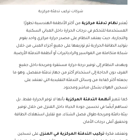
شركات تركيب تدفئة مركزية
يُعتبر
نظام تدفئة مركزية
من أكثر الأنظمة الهندسية تطورًا
المستخدمة للتحكم في درجات الحرارة داخل المباني السكنية
والتجارية، حيث يعتمد النظام على مصدر حرارة مركزي واحد يقوم
بتوليد الطاقة الحرارية ثم توزيعها على جميع أجزاء المبنى من خلال
شبكة متكاملة من المواسير والرادياتيرات أو أنظمة التدفئة الأرضية.
ويهدف النظام إلى توفير درجة حرارة مستقرة ومريحة داخل جميع
الغرف دون الحاجة إلى استخدام أكثر من جهاز تدفئة منفصل، وهو ما
يجعله أكثر كفاءة من وسائل التدفئة التقليدية التي تعتمد على
تسخين الهواء بشكل مباشر ومحدود.
كما تتميز
أنظمة التدفئة المركزية
بأنها لا توفر الحرارة فقط، بل
تساهم أيضًا في تحسين جودة الحياة داخل المنزل من خلال توفير
بيئة دافئة ومريحة طوال فصل الشتاء، مع تقليل استهلاك الطاقة
وتحقيق أعلى درجات الأمان.
وتعتمد فكرة
تركيب التدفئة المركزية في المنزل
على تسخين