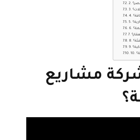
مصر؟
لات؟
اقة؟
رية؟
ئمة؟
عقار؟
فئة؟
كية؟
ة؟
 شركة مشاريع
؟