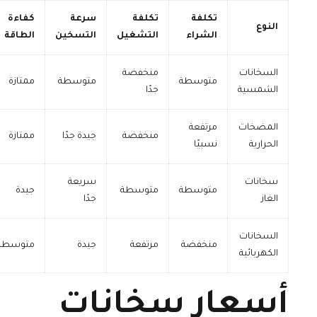
تكلفة
تكلفة
سرعة
كفاءة
النوع
الشراء
التشغيل
التسخين
الطاقة
السخانات
منخفضة
متوسطة
متوسطة
ممتازة
الشمسية
جدًا
المضخات
مرتفعة
منخفضة
جيدة جدًا
ممتازة
الحرارية
نسبيًا
سخانات
سريعة
متوسطة
متوسطة
جيدة
الغاز
جدًا
السخانات
منخفضة
مرتفعة
جيدة
متوسطة
الكهربائية
أسعار سخانات