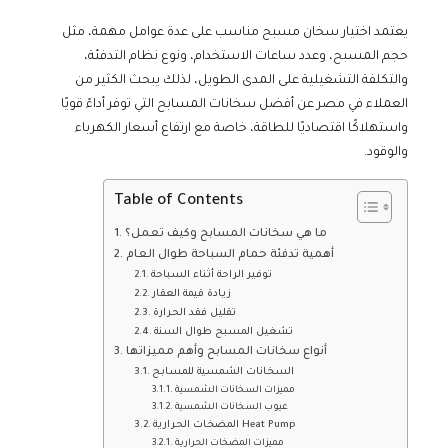
يعتمد اختيار سخان مسبح مناسب على عدة عوامل مهمة، مثل
حجم المسبح، وعدد ساعات الاستخدام، ونوع نظام التدفئة،
والتكلفة التشغيلية على المدى الطويل، لذلك يبحث الكثير من
العملاء في مصر عن أفضل سخانات المسابح التي توفر أداءً قويًا
واستهلاكًا اقتصاديًا للطاقة، خاصة مع ارتفاع أسعار الكهرباء
والوقود.
Table of Contents
ما هي سخانات المسابح وكيف تعمل؟
أهمية تدفئة حمام السباحة طوال العام
توفير الراحة أثناء السباحة
زيادة قيمة العقار
تقليل فقد الحرارة
تشغيل المسبح طوال السنة
أنواع سخانات المسابح وأهم مميزاتها
السخانات الشمسية للمسابح
مميزات السخانات الشمسية
عيوب السخانات الشمسية
المضخات الحرارية Heat Pump
مميزات المضخات الحرارية