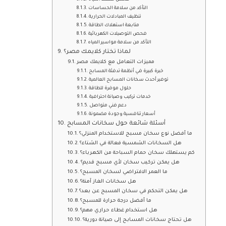
التأكد من سلامة الحساسات
تنظيف المبادلات الحرارية
متابعة استهلاك الطاقة
فحص التوصيلات الكهربائية
التأكد من سلامة مواسير المياه
لماذا تختار كلايمك مصر؟
مميزات التعامل مع كلايمك مصر
خبرة كبيرة في أنظمة تدفئة المسابح
توفير أحدث سخانات المسابح العالمية
حلول موفرة للطاقة
خدمات تركيب وصيانة احترافية
دعم فني متواصل
أسعار تنافسية وجودة مضمونة
أسئلة شائعة حول سخانات المسابح
ما أفضل نوع سخان مسبح للاستخدام المنزلي؟
هل السخانات الشمسية فعالة في الشتاء؟
كم يستهلك سخان حمام السباحة من الكهرباء؟
هل يمكن تركيب سخان لأي مسبح قديم؟
ما العمر الافتراضي لسخان المسبح؟
هل سخانات الغاز آمنة؟
هل يمكن التحكم في سخان المسبح عن بعد؟
ما أفضل درجة حرارة للمسبح؟
هل استخدام غطاء حراري مهم؟
هل تحتاج سخانات المسابح إلى صيانة دورية؟