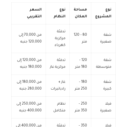
نوع
مساحة
نوع
السعر
المشروع
المكان
النظام
التقريبي
تدفئة
شقة
80 – 120
من 70,000 إلى
مركزية
صغيرة
متر
120,000 جنيه
كهرباء
شقة
120 –
تدفئة
من 120,000 إلى
متوسطة
180 متر
مركزية غاز
180,000 جنيه
شقة
180 –
غاز +
من 180,000 إلى
كبيرة
250 متر
رادياتيرات
280,000 جنيه
فيلا
250 –
نظام
من 250,000 إلى
صغيرة
350 متر
متكامل
400,000 جنيه
فيلا
350 –
تدفئة
من 400,000 إلى