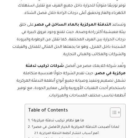
توفر توزيعًا متوازنًا للحرارة داخل جميع الغرف مع تقليل استهلاك
الكهرباء والغاز وتحقيق أعلى درجات الراحة خلال فصل الشتاء.
وتساعد
التدفئة المركزية بالماء الساخن في مصر
على خلق
بيئة معيشية أكثر راحة وصحة، حيث تمنع وجود فروق كبيرة في
درجات الحرارة بين الغرف المختلفة، كما تقلل من الرطوبة والبرودة
الشديدة داخل المنزل، وهو ما يجعلها الحل المثالي للمنازل والفيلات
والشركات والمكاتب والمباني التجارية.
وتُعد شركة كلايمك مصر من أفضل
شركات تركيب تدفئة
مركزية في مصر
، حيث تقدم الشركة حلولًا هندسية متكاملة
تشمل تصميم وتنفيذ وصيانة جميع أنواع أنظمة التدفئة المركزية
باستخدام أحدث التقنيات الأوروبية وأعلى معايير الجودة، مع توفير
أنظمة تناسب مختلف المساحات والميزانيات.
Table of Contents
ما هو نظام تركيب تدفئة مركزية؟
لماذا أصبحت التدفئة المركزية الخيار الأفضل في مصر؟
أهم أسباب انتشار أنظمة التدفئة المركزية: