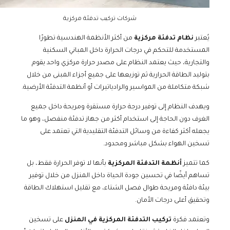
شركات تركيب تدفئة مركزية
يُعتبر
نظام تدفئة مركزية
من أكثر الأنظمة الهندسية تطورًا
المستخدمة للتحكم في درجات الحرارة داخل المباني السكنية
والتجارية، حيث يعتمد النظام على مصدر حرارة مركزي واحد يقوم
بتوليد الطاقة الحرارية ثم توزيعها على جميع أجزاء المبنى من خلال
شبكة متكاملة من المواسير والرادياتيرات أو أنظمة التدفئة الأرضية.
ويهدف النظام إلى توفير درجة حرارة مستقرة ومريحة داخل جميع
الغرف دون الحاجة إلى استخدام أكثر من جهاز تدفئة منفصل، وهو ما
يجعله أكثر كفاءة من وسائل التدفئة التقليدية التي تعتمد على
تسخين الهواء بشكل مباشر ومحدود.
كما تتميز
أنظمة التدفئة المركزية
بأنها لا توفر الحرارة فقط، بل
تساهم أيضًا في تحسين جودة الحياة داخل المنزل من خلال توفير
بيئة دافئة ومريحة طوال فصل الشتاء، مع تقليل استهلاك الطاقة
وتحقيق أعلى درجات الأمان.
وتعتمد فكرة
تركيب التدفئة المركزية في المنزل
على تسخين