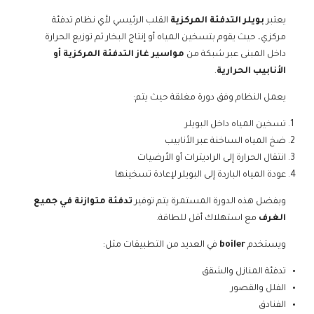
يعتبر
بويلر التدفئة المركزية
القلب الرئيسي لأي نظام تدفئة
مركزي، حيث يقوم بتسخين المياه أو إنتاج البخار ثم توزيع الحرارة
داخل المبنى عبر شبكة من
مواسير غاز التدفئة المركزية أو
الأنابيب الحرارية
.
يعمل النظام وفق دورة مغلقة حيث يتم:
تسخين المياه داخل البويلر
ضخ المياه الساخنة عبر الأنابيب
انتقال الحرارة إلى الراديترات أو الأرضيات
عودة المياه الباردة إلى البويلر لإعادة تسخينها
وبفضل هذه الدورة المستمرة يتم توفير
تدفئة متوازنة في جميع
الغرف
مع استهلاك أقل للطاقة.
ويستخدم
boiler
في العديد من التطبيقات مثل:
تدفئة المنازل والشقق
الفلل والقصور
الفنادق