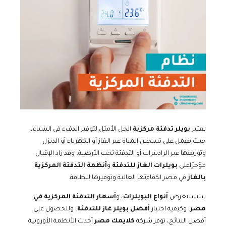
يعتبر
بويلر تدفئة مركزية
الحل الأمثل لتوفير الدفء في الشتاء،
حيث يعمل على تسخين المياه عبر الغاز أو الكهرباء أو الديزل
وتوزيعها عبر الراديترات أو التدفئة تحت الأرضية، وقد زاد الإقبال
مؤخرًاعلى
بويلرات الغاز للتدفئة
و
أنظمة التدفئة المركزية
بالغاز
في مصر لكفاءتها العالية وتوفيرها للطاقة.
سنستعرض
أنواع البويلرات
، و
أسعار التدفئة المركزية في
مصر
، وكيفية اختيار
أفضل بويلر غاز للتدفئة
، وللحصول على
أفضل النتائج، توفر شركة
كلايمك مصر
أحدث الأنظمة الأوروبية