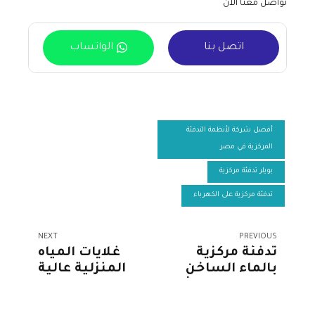
تواصل معنا الآن
اتصل بنا
الواتساب
أفضل شركة لأنظمة التدفئة
المركزية في مصر
بويلر تدفئة مركزية
تدفئة مركزية على الكهرباء
NEXT
PREVIOUS
تدفئة مركزية
غلايات المياه
بالماء الساخن
المنزلية عالية
تكنولوجيا حديثة
الكفاءة راحة
لدفء مستدام
وسرعة