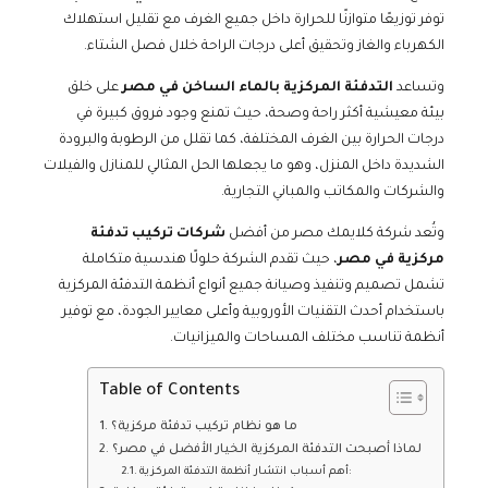
توفر توزيعًا متوازنًا للحرارة داخل جميع الغرف مع تقليل استهلاك
الكهرباء والغاز وتحقيق أعلى درجات الراحة خلال فصل الشتاء.
وتساعد
التدفئة المركزية بالماء الساخن في مصر
على خلق
بيئة معيشية أكثر راحة وصحة، حيث تمنع وجود فروق كبيرة في
درجات الحرارة بين الغرف المختلفة، كما تقلل من الرطوبة والبرودة
الشديدة داخل المنزل، وهو ما يجعلها الحل المثالي للمنازل والفيلات
والشركات والمكاتب والمباني التجارية.
وتُعد شركة كلايمك مصر من أفضل
شركات تركيب تدفئة
مركزية في مصر
، حيث تقدم الشركة حلولًا هندسية متكاملة
تشمل تصميم وتنفيذ وصيانة جميع أنواع أنظمة التدفئة المركزية
باستخدام أحدث التقنيات الأوروبية وأعلى معايير الجودة، مع توفير
أنظمة تناسب مختلف المساحات والميزانيات.
Table of Contents
ما هو نظام تركيب تدفئة مركزية؟
لماذا أصبحت التدفئة المركزية الخيار الأفضل في مصر؟
أهم أسباب انتشار أنظمة التدفئة المركزية: