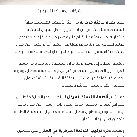
شركات تركيب تدفئة مركزية
يُعتبر
نظام تدفئة مركزية
من أكثر الأنظمة الهندسية تطورًا
المستخدمة للتحكم في درجات الحرارة داخل المباني السكنية
والتجارية، حيث يعتمد النظام على مصدر حرارة مركزي واحد يقوم
بتوليد الطاقة الحرارية ثم توزيعها على جميع أجزاء المبنى من خلال
شبكة متكاملة من المواسير والرادياتيرات أو أنظمة التدفئة الأرضية.
ويهدف النظام إلى توفير درجة حرارة مستقرة ومريحة داخل جميع
الغرف دون الحاجة إلى استخدام أكثر من جهاز تدفئة منفصل، وهو ما
يجعله أكثر كفاءة من وسائل التدفئة التقليدية التي تعتمد على
تسخين الهواء بشكل مباشر ومحدود.
كما تتميز
أنظمة التدفئة المركزية
بأنها لا توفر الحرارة فقط، بل
تساهم أيضًا في تحسين جودة الحياة داخل المنزل من خلال توفير
بيئة دافئة ومريحة طوال فصل الشتاء، مع تقليل استهلاك الطاقة
وتحقيق أعلى درجات الأمان.
وتعتمد فكرة
تركيب التدفئة المركزية في المنزل
على تسخين