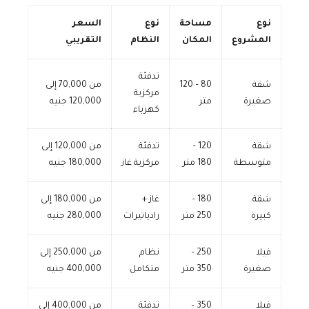
نوع
مساحة
نوع
السعر
المشروع
المكان
النظام
التقريبي
تدفئة
شقة
80 – 120
من 70,000 إلى
مركزية
صغيرة
متر
120,000 جنيه
كهرباء
شقة
120 –
تدفئة
من 120,000 إلى
متوسطة
180 متر
مركزية غاز
180,000 جنيه
شقة
180 –
غاز +
من 180,000 إلى
كبيرة
250 متر
رادياتيرات
280,000 جنيه
فيلا
250 –
نظام
من 250,000 إلى
صغيرة
350 متر
متكامل
400,000 جنيه
فيلا
350 –
تدفئة
من 400,000 إلى