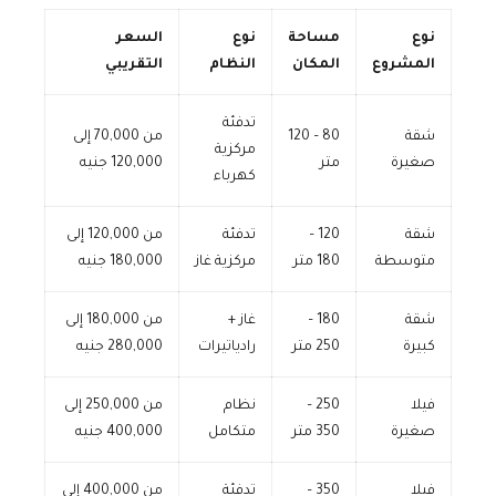
نوع
مساحة
نوع
السعر
المشروع
المكان
النظام
التقريبي
تدفئة
شقة
80 – 120
من 70,000 إلى
مركزية
صغيرة
متر
120,000 جنيه
كهرباء
شقة
120 –
تدفئة
من 120,000 إلى
متوسطة
180 متر
مركزية غاز
180,000 جنيه
شقة
180 –
غاز +
من 180,000 إلى
كبيرة
250 متر
رادياتيرات
280,000 جنيه
فيلا
250 –
نظام
من 250,000 إلى
صغيرة
350 متر
متكامل
400,000 جنيه
فيلا
350 –
تدفئة
من 400,000 إلى