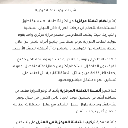
شركات تركيب تدفئة مركزية
يُعتبر
نظام تدفئة مركزية
من أكثر الأنظمة الهندسية تطورًا
المستخدمة للتحكم في درجات الحرارة داخل المباني السكنية
والتجارية، حيث يعتمد النظام على مصدر حرارة مركزي واحد يقوم
بتوليد الطاقة الحرارية ثم توزيعها على جميع أجزاء المبنى من خلال
شبكة متكاملة من المواسير والرادياتيرات أو أنظمة التدفئة الأرضية.
ويهدف النظام إلى توفير درجة حرارة مستقرة ومريحة داخل جميع
الغرف دون الحاجة إلى استخدام أكثر من جهاز تدفئة منفصل، وهو ما
يجعله أكثر كفاءة من وسائل التدفئة التقليدية التي تعتمد على
تسخين الهواء بشكل مباشر ومحدود.
كما تتميز
أنظمة التدفئة المركزية
بأنها لا توفر الحرارة فقط، بل
تساهم أيضًا في تحسين جودة الحياة داخل المنزل من خلال توفير
بيئة دافئة ومريحة طوال فصل الشتاء، مع تقليل استهلاك الطاقة
وتحقيق أعلى درجات الأمان.
وتعتمد فكرة
تركيب التدفئة المركزية في المنزل
على تسخين