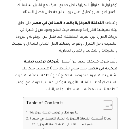
توفر توزيعًا متوازنًا للحرارة داخل جميع الغرف مع تقليل استهلاك
الكهرباء والغاز وتحقيق أعلى درجات الراحة خلال فصل الشتاء.
وتساعد
التدفئة المركزية بالماء الساخن في مصر
على خلق
بيئة معيشية أكثر راحة وصحة، حيث تمنع وجود فروق كبيرة في
درجات الحرارة بين الغرف المختلفة، كما تقلل من الرطوبة والبرودة
الشديدة داخل المنزل، وهو ما يجعلها الحل المثالي للمنازل والفيلات
والشركات والمكاتب والمباني التجارية.
وتُعد شركة كلايمك مصر من أفضل
شركات تركيب تدفئة
مركزية في مصر
، حيث تقدم الشركة حلولًا هندسية متكاملة
تشمل تصميم وتنفيذ وصيانة جميع أنواع أنظمة التدفئة المركزية
باستخدام أحدث التقنيات الأوروبية وأعلى معايير الجودة، مع توفير
أنظمة تناسب مختلف المساحات والميزانيات.
Table of Contents
ما هو نظام تركيب تدفئة مركزية؟
لماذا أصبحت التدفئة المركزية الخيار الأفضل في مصر؟
أهم أسباب انتشار أنظمة التدفئة المركزية: