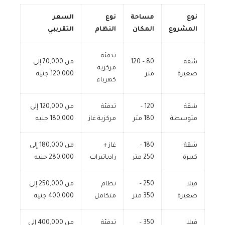
نوع
مساحة
نوع
السعر
المشروع
المكان
النظام
التقريبي
تدفئة
شقة
80 – 120
من 70,000 إلى
مركزية
صغيرة
متر
120,000 جنيه
كهرباء
شقة
120 –
تدفئة
من 120,000 إلى
متوسطة
180 متر
مركزية غاز
180,000 جنيه
شقة
180 –
غاز +
من 180,000 إلى
كبيرة
250 متر
رادياتيرات
280,000 جنيه
فيلا
250 –
نظام
من 250,000 إلى
صغيرة
350 متر
متكامل
400,000 جنيه
فيلا
350 –
تدفئة
من 400,000 إلى