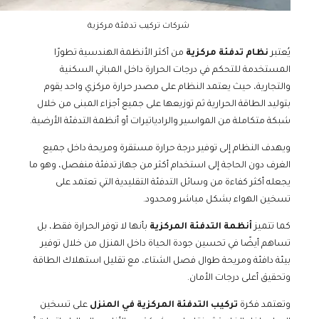
شركات تركيب تدفئة مركزية
يُعتبر
نظام تدفئة مركزية
من أكثر الأنظمة الهندسية تطورًا
المستخدمة للتحكم في درجات الحرارة داخل المباني السكنية
والتجارية، حيث يعتمد النظام على مصدر حرارة مركزي واحد يقوم
بتوليد الطاقة الحرارية ثم توزيعها على جميع أجزاء المبنى من خلال
شبكة متكاملة من المواسير والرادياتيرات أو أنظمة التدفئة الأرضية.
ويهدف النظام إلى توفير درجة حرارة مستقرة ومريحة داخل جميع
الغرف دون الحاجة إلى استخدام أكثر من جهاز تدفئة منفصل، وهو ما
يجعله أكثر كفاءة من وسائل التدفئة التقليدية التي تعتمد على
تسخين الهواء بشكل مباشر ومحدود.
كما تتميز
أنظمة التدفئة المركزية
بأنها لا توفر الحرارة فقط، بل
تساهم أيضًا في تحسين جودة الحياة داخل المنزل من خلال توفير
بيئة دافئة ومريحة طوال فصل الشتاء، مع تقليل استهلاك الطاقة
وتحقيق أعلى درجات الأمان.
وتعتمد فكرة
تركيب التدفئة المركزية في المنزل
على تسخين