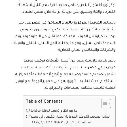
توفر توزيعًا متوازنًا للحرارة داخل جميع الغرف مع تقليل استهلاك
الكهرباء والغاز وتحقيق أعلى درجات الراحة خلال فصل الشتاء.
وتساعد
التدفئة المركزية بالماء الساخن في مصر
على خلق
بيئة معيشية أكثر راحة وصحة، حيث تمنع وجود فروق كبيرة في
درجات الحرارة بين الغرف المختلفة، كما تقلل من الرطوبة والبرودة
الشديدة داخل المنزل، وهو ما يجعلها الحل المثالي للمنازل والفيلات
والشركات والمكاتب والمباني التجارية.
وتُعد شركة كلايمك مصر من أفضل
شركات تركيب تدفئة
مركزية في مصر
، حيث تقدم الشركة حلولًا هندسية متكاملة
تشمل تصميم وتنفيذ وصيانة جميع أنواع أنظمة التدفئة المركزية
باستخدام أحدث التقنيات الأوروبية وأعلى معايير الجودة، مع توفير
أنظمة تناسب مختلف المساحات والميزانيات.
Table of Contents
ما هو نظام تركيب تدفئة مركزية؟
لماذا أصبحت التدفئة المركزية الخيار الأفضل في مصر؟
أهم أسباب انتشار أنظمة التدفئة المركزية: